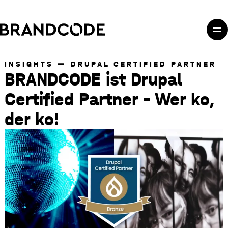
Direkt zum Inhalt
Direkt zur Hauptnavigation
Direkt zum Fußbereich
INSIGHTS
DRUPAL CERTIFIED PARTNER
BRANDCODE ist Drupal
Certified Partner – Wer ko,
der ko!