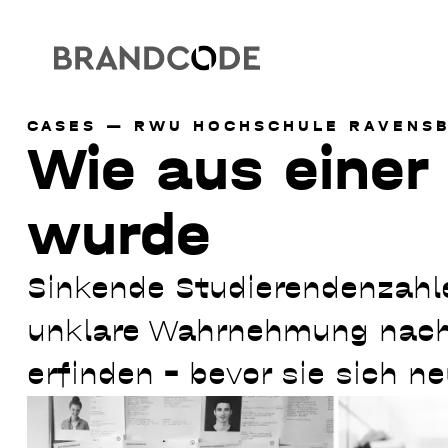
Direkt zum Inhalt
Direkt zur Hauptnavigation
Direkt zum Fußbereich
CASES
RWU HOCHSCHULE RAVENS
Wie aus einer
wurde
Sinkende Studierendenzahl
unklare Wahrnehmung nach
erfinden – bevor sie sich n