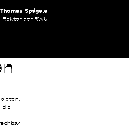
. Thomas Spägele
Rektor der RWU
en
bieten,
 die
rechbar