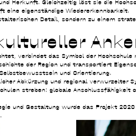
nd Herkunft. Gleichzeitig löst sie die Hochs
t eine eigenständige Wiedererkennbarkeit.
alterischen Detail, sondern zu einem strat
ultureller Anke
htet, verbindet das Symbol der Hochschule m
chichte der Region und transportiert Eigensc
 Selbstbewusstsein und Orientierung.
licher Abkürzung und regional verwurzelter 
schulen streben: globale Anschlussfähigkeit 
tegie und Gestaltung wurde das Projekt 2020
.