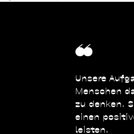
❝
Unsere Aufga
Menschen da
zu ­denken. 
einen positi
leisten.