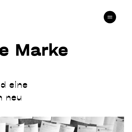
ne Marke
d eine
h neu