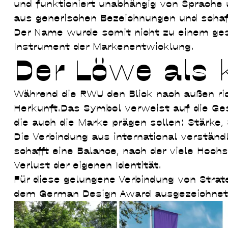
und funktioniert unabhängig von Sprache u
aus generischen Bezeichnungen und schaff
Der Name wurde somit nicht zu einem gest
Instrument der Markenentwicklung.
Der Löwe als k
Während die RWU den Blick nach außen ric
Herkunft.Das Symbol verweist auf die Ges
die auch die Marke prägen sollen: Stärke,
Die Verbindung aus international verständ
schafft eine Balance, nach der viele Hoch
Verlust der eigenen Identität.
Für diese gelungene Verbindung von Stra
dem German Design Award ausgezeichnet