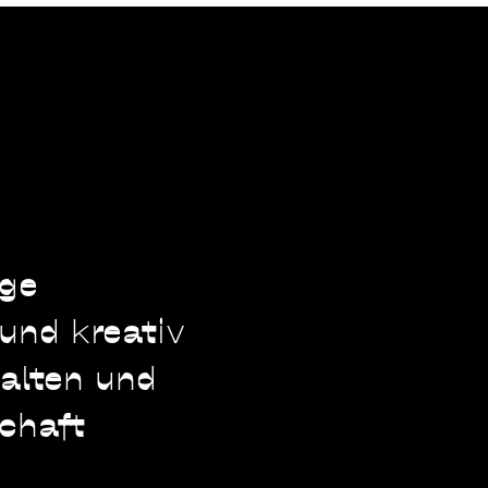
nge
und kreativ
falten und
schaft