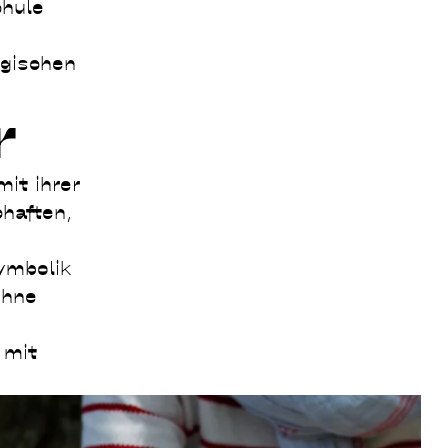
chule
egischen
r
it ihrer
haften,
Symbolik
ohne
 mit