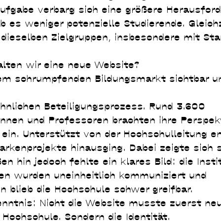
 Aufgabe verbarg sich eine größere Herausfor
es weniger potenzielle Studierende. Gleichz
ieselben Zielgruppen, insbesondere mit Sta
alten wir eine neue Website?
nem schrumpfenden Bildungsmarkt sichtbar u
nlichen Beteiligungsprozess. Rund 3.600
innen und Professoren brachten ihre Perspek
in. Unterstützt von der Hochschulleitung e
arkenprojekte hinausging. Dabei zeigte sich s
n hin jedoch fehlte ein klares Bild: die Insti
ken wurden uneinheitlich kommuniziert und
n blieb die Hochschule schwer greifbar.
enntnis: Nicht die Website musste zuerst ne
 Hochschule. Sondern die Identität.