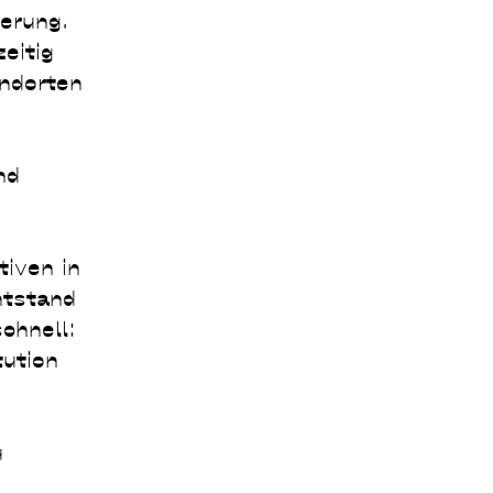
derung.
eitig
ndorten
nd
tiven in
ntstand
chnell:
tution
u